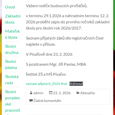
Vážení rodiče budoucích prvňáčků,
Úvod
v termínu 29.1.2026 a náhradním termínu 12. 2.
Základní
2026 proběhl zápis do prvního ročníků základní
škola
školy pro školní rok 2026/2027.
Mateřsk
é škola
Seznam přijatých žáků dle registračních čísel
najdete v příloze.
Školní
družina
V Písařově dne 23. 2. 2026
Školní
S pozdravem Mgr. Jiří Pavlas, MBA
jídelna
ředitel ZŠ a MŠ Písařov
Školská
rada
seznam přijatých_2026 final
Stáhnout
Školní
admin
23. 2. 2026
Aktuality
poraden
Žádné komentáře
ské
pracoviš