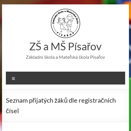
Skip
to
content
ZŠ a MŠ Písařov
Základní škola a Mateřská škola Písařov
Menu
Seznam přijatých žáků dle registračních
čísel