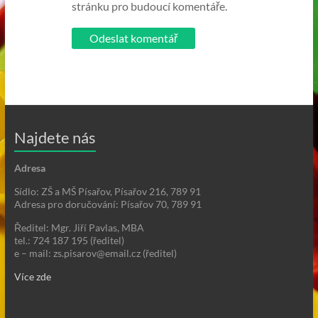
stránku pro budoucí komentáře.
Najdete nás
Adresa
Sídlo: ZŠ a MŠ Písařov, Písařov 216, 789 91
Adresa pro doručování: Písařov 70, 789 91
Ředitel: Mgr. Jiří Pavlas, MBA
tel.: 724 187 195 (ředitel)
e – mail: zs.pisarov@email.cz (ředitel)
Více zde