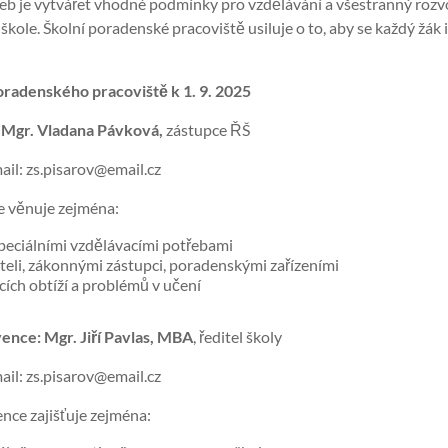
b je vytvářet vhodné podmínky pro vzdělávání a všestranný rozvoj
 škole. Školní poradenské pracoviště usiluje o to, aby se každý žák
radenského pracoviště k 1. 9. 2025
Mgr. Vladana Pávková,
zástupce ŘŠ
ail: zs.pisarov@email.cz
 věnuje zejména:
speciálními vzdělávacími potřebami
iteli, zákonnými zástupci, poradenskými zařízeními
cích obtíží a problémů v učení
vence:
Mgr. Jiří Pavlas, MBA
, ředitel školy
ail: zs.pisarov@email.cz
nce zajišťuje zejména: