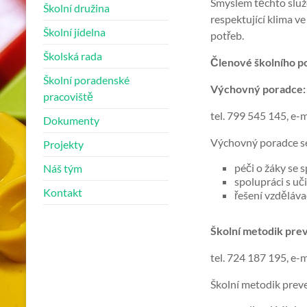
Smyslem těchto služe
Školní družina
respektující klima ve
Školní jídelna
potřeb.
Školská rada
Členové školního po
Školní poradenské
Výchovný poradce:
pracoviště
tel. 799 545 145, e-m
Dokumenty
Výchovný poradce se
Projekty
péči o žáky se 
Náš tým
spolupráci s uč
Kontakt
řešení vzděláva
Školní metodik pre
tel. 724 187 195, e-m
Školní metodik preve