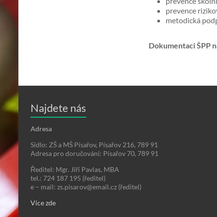
prevence školn
prevence rizik
metodická podp
Dokumentaci ŠPP na
Najdete nás
Adresa
Sídlo: ZŠ a MŠ Písařov, Písařov 216, 789 91
Adresa pro doručování: Písařov 70, 789 91
Ředitel: Mgr. Jiří Pavlas, MBA
tel.: 724 187 195 (ředitel)
e – mail: zs.pisarov@email.cz (ředitel)
Více zde