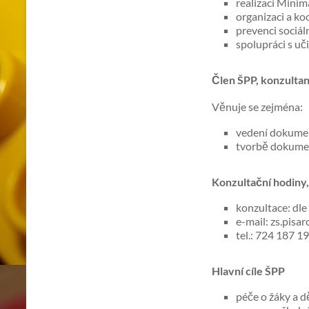
realizaci Mini
organizaci a ko
prevenci sociál
spolupráci s uč
Člen ŠPP, konzultan
Věnuje se zejména:
vedení dokumen
tvorbě dokume
Konzultační hodiny,
konzultace: dl
e-mail: zs.pisa
tel.: 724 187 1
Hlavní cíle ŠPP
péče o žáky a d