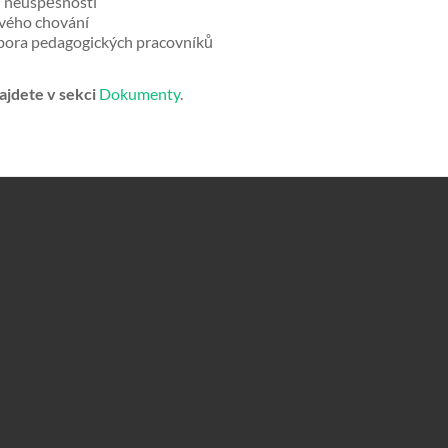
í neúspěšnosti
ového chování
ora pedagogických pracovníků
jdete v sekci
Dokumenty
.