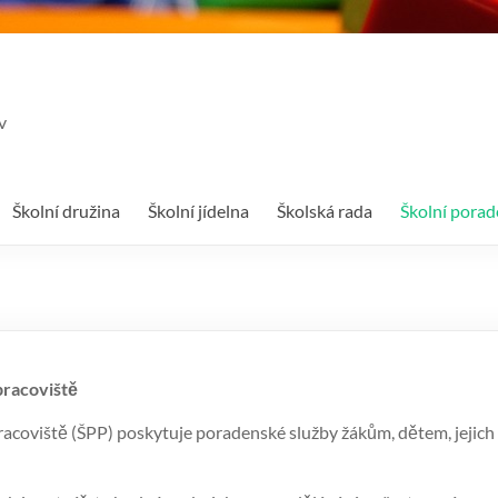
v
Školní družina
Školní jídelna
Školská rada
Školní porad
pracoviště
racoviště (ŠPP) poskytuje poradenské služby žákům, dětem, jej