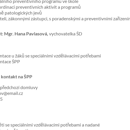
málního preventivního programu ve škole
ordinaci preventivních aktivit a programů
ně patologických jevů
iteli, zákonnými zástupci, s poradenskými a preventivními zařízení
t:
Mgr. Hana Pavlasová,
vychovatelka ŠD
tace u žáků se speciálními vzdělávacími potřebami
ntace ŠPP
 kontakt na ŠPP
e předchozí domluvy
rov@email.cz
95
ěti se speciálními vzdělávacími potřebami a nadané