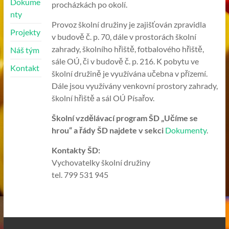
Dokume
procházkách po okolí.
nty
Provoz školní družiny je zajišťován zpravidla
Projekty
v budově č. p. 70, dále v prostorách školní
zahrady, školního hřiště, fotbalového hřiště,
Náš tým
sále OÚ, či v budově č. p. 216. K pobytu ve
Kontakt
školní družině je využívána učebna v přízemí.
Dále jsou využívány venkovní prostory zahrady,
školní hřiště a sál OÚ Písařov.
Školní vzdělávací program ŠD „Učíme se
hrou“ a řády ŠD najdete v sekci
Dokumenty
.
Kontakty ŠD:
Vychovatelky školní družiny
tel. 799 531 945