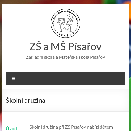
Skip
to
content
ZŠ a MŠ Písařov
Základní škola a Mateřská škola Písařov
Menu
Školní družina
Školní družina při ZŠ Písařov nabízí dětem
Úvod