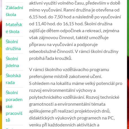
aktivní využití volného času, především v době
Základní
mimo vyučování. Ranní družina je otevřena od
škola
6,15 hod. do 7,50 hod a následně po vyučování
od 11,40 hod. do 16,15 hod. Školní družina
Mateřsk
zajišťuje dětem odpočinek a rekreaci, zejména
é škola
však zájmovou činnost, taktéž umožňuje
Školní
přípravu na vyučování a podporuje
družina
sebeobslužné činnosti. V rámci školní družiny
probíhá řada kroužků.
Školní
jídelna
V rámci školního vzdělávacího programu
Školská
preferujeme místně zakotvené učení.
rada
S ohledem na lokalitu máme velký potenciál pro
rozvoj environmentální výchovy a
Školní
polytechnického vzdělávání. Rozvoj technické
poraden
gramotnosti a environmentální témata
ské
aplikujeme při realizaci projektových dnů,
pracoviš
didaktických výukových programech na PC,
tě
venku při každodenních aktivitách a