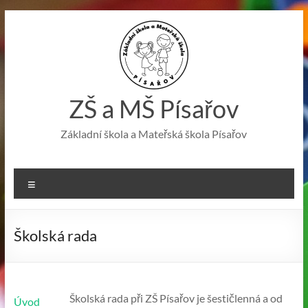
Skip
to
content
ZŠ a MŠ Písařov
Základní škola a Mateřská škola Písařov
Menu
Školská rada
Školská rada při ZŠ Písařov je šestičlenná a od
Úvod