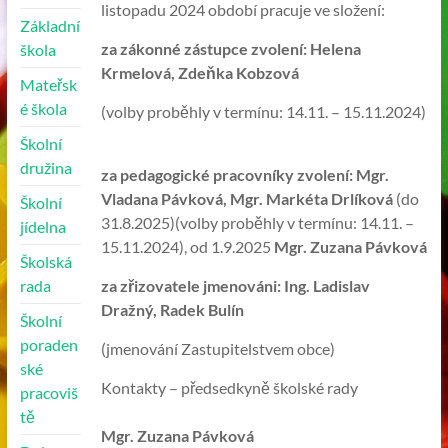
listopadu 2024 období pracuje ve složení:
Základní
za zákonné zástupce zvolení: Helena
škola
Krmelová, Zdeňka Kobzová
Mateřsk
é škola
(volby proběhly v termínu: 14.11. – 15.11.2024)
Školní
družina
za pedagogické pracovníky zvolení: Mgr.
Vladana Pávková, Mgr. Markéta Drlíková
(do
Školní
31.8.2025)(volby proběhly v termínu: 14.11. –
jídelna
15.11.2024), od 1.9.2025
Mgr. Zuzana Pávková
Školská
rada
za zřizovatele jmenováni: Ing. Ladislav
Dražný, Radek Bulín
Školní
poraden
(jmenování Zastupitelstvem obce)
ské
Kontakty – předsedkyně školské rady
pracoviš
tě
Mgr. Zuzana Pávková