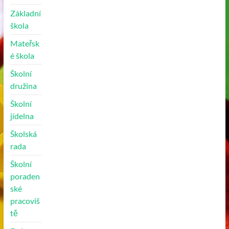
Základní
škola
Mateřsk
é škola
Školní
družina
Školní
jídelna
Školská
rada
Školní
poraden
ské
pracoviš
tě