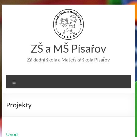
Skip
to
content
ZŠ a MŠ Písařov
Základní škola a Mateřská škola Písařov
Menu
Projekty
Úvod